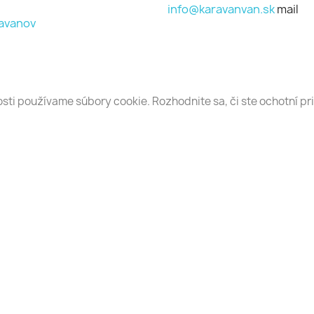
info@karavanvan.sk
mail
avanov
li náhľad
ti používame súbory cookie. Rozhodnite sa, či ste ochotní pr