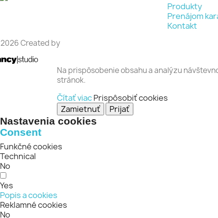
Produkty
Prenájom kar
Rýchli náhľad
Rých


Kontakt
 2026 Created by
Na prispôsobenie obsahu a analýzu návštevnos
stránok.
Čítať viac
Prispôsobiť cookies
Zamietnuť
Prijať
Nastavenia cookies
Consent
Funkčné cookies
Technical
No
Yes
Popis a cookies
Reklamné cookies
No