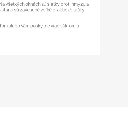
. Na všetkých oknách sú sieťky proti hmyzu a
do stanu sú zavesené veľké praktické tašky
ažďom alebo Vám poskytne viac súkromia