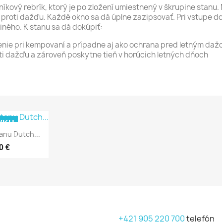
níkový rebrík, ktorý je po zložení umiestnený v škrupine stanu
ie proti dažďu. Každé okno sa dá úplne zazipsovať. Pri vstupe 
ného. K stanu sa dá dokúpiť:
edenie pri kempovaní a prípadne aj ako ochrana pred letným d
oti dažďu a zároveň poskytne tieň v horúcich letných dňoch
VKU
anu Dutch...
0 €
+421 905 220 700
telefón