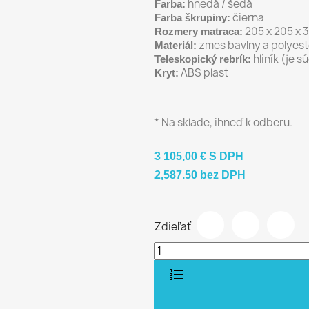
hnedá / šedá
Farba:
čierna
Farba škrupiny:
205 x 205 x 3
Rozmery matraca:
zmes bavlny a polyes
Materiál:
hliník (je s
Teleskopický rebrík:
ABS plast
Kryt:
* Na sklade, ihneď k odberu.
3 105,00 €
S DPH
2,587.50 bez DPH
Zdieľať