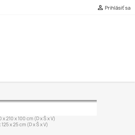

Prihlásiť sa
 x 210 x 100 cm (D x Š x V)
 125 x 25 cm (D x Š x V)