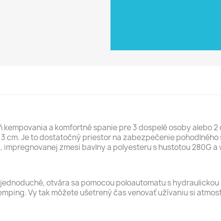
kempovania a komfortné spanie pre 3 dospelé osoby alebo 2 do
3 cm. Je to dostatočný priestor na zabezpečenie pohodlného s
ej, impregnovanej zmesi bavlny a polyesteru s hustotou 280G 
 a jednoduché, otvára sa pomocou poloautomatu s hydraulickou
emping. Vy tak môžete ušetrený čas venovať užívaniu si atmos