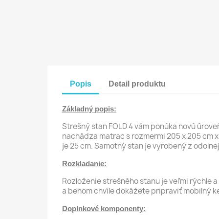
Popis
Detail produktu
Základný popis:
Strešný stan FOLD 4 vám ponúka novú úroveň 
nachádza matrac s rozmermi 205 x 205 cm x 
je 25 cm. Samotný stan je vyrobený z odoln
Rozkladanie:
Rozloženie strešného stanu je veľmi rýchle
a behom chvíle dokážete pripraviť mobilný k
Doplnkové komponenty: