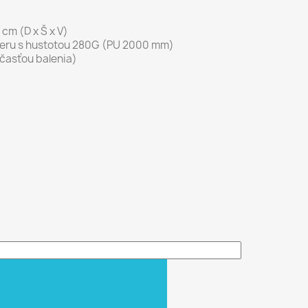
 cm (D x Š x V)
teru s hustotou 280G (PU 2000 mm)
účasťou balenia)