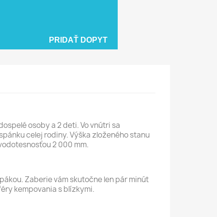
PRIDAŤ DOPYT
spelé osoby a 2 deti. Vo vnútri sa
pánku celej rodiny. Výška zloženého stanu
a vodotesnosťou 2 000 mm.
 pákou. Zaberie vám skutočne len pár minút
féry kempovania s blízkymi.