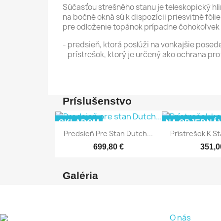
Súčasťou strešného stanu je teleskopický hli
na bočné okná sú k dispozícii priesvitné fól
pre odloženie topánok prípadne čohokoľvek i
- predsieň, ktorá poslúži na vonkajšie pos
- prístrešok, ktorý je určený ako ochrana pr
Príslušenstvo
SKLADOM
NA OBJEDNÁ
Predsieň Pre Stan Dutch...
Prístrešok K St
699,80 €
351,0
Galéria
O nás