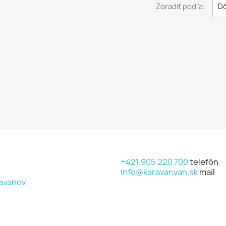
Zoradiť podľa:
Dô
+421 905 220 700
telefón
info@karavanvan.sk
mail
avanov