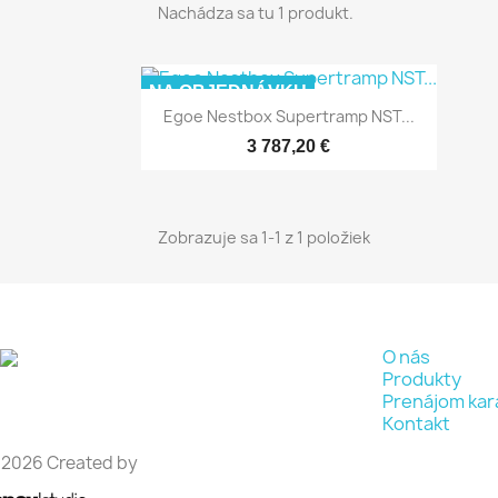
Nachádza sa tu 1 produkt.
NA OBJEDNÁVKU
Egoe Nestbox Supertramp NST...
DOPYTOVAŤ
3 787,20 €
Zobrazuje sa 1-1 z 1 položiek
O nás
Rýchli náhľad

Produkty
Prenájom kar
Kontakt
 2026 Created by