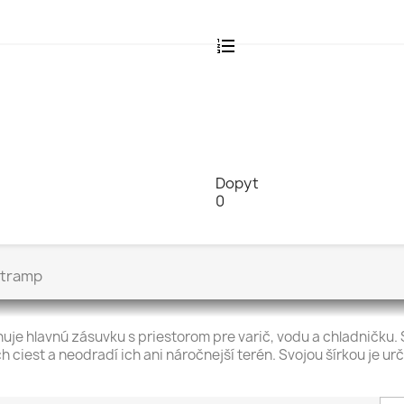
Dopyt
0
tramp
je hlavnú zásuvku s priestorom pre varič, vodu a chladničku. S
ciest a neodradí ich ani náročnejší terén. Svojou šírkou je u