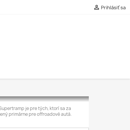

Prihlásiť sa
upertramp je pre tých, ktorí sa za
rčený primárne pre offroadové autá.